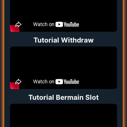
Tutorial Withdraw
Tutorial Bermain Slot