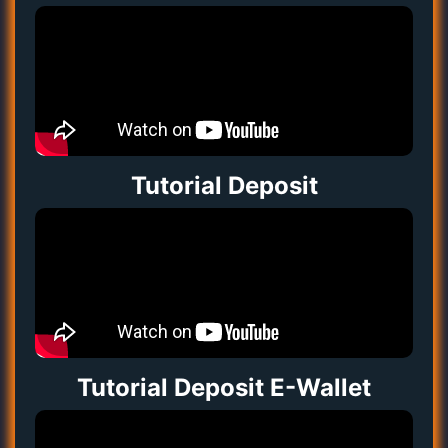
Tutorial Deposit
Tutorial Deposit E-Wallet