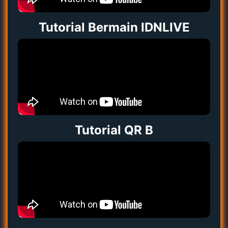
Tutorial Bermain IDNLIVE
Tutorial QR B