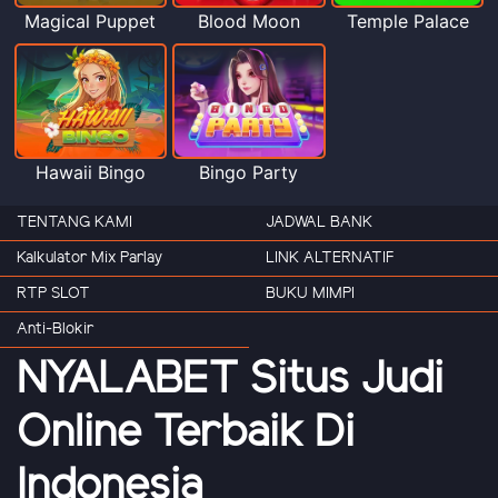
Magical Puppet
Blood Moon
Temple Palace
Hawaii Bingo
Bingo Party
TENTANG KAMI
JADWAL BANK
Kalkulator Mix Parlay
LINK ALTERNATIF
RTP SLOT
BUKU MIMPI
Anti-Blokir
NYALABET Situs Judi
Online Terbaik Di
Indonesia