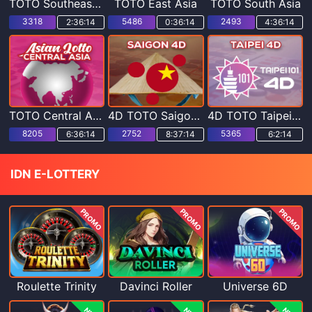
TOTO Southeast Asia
TOTO East Asia
TOTO South Asia
3318
5486
2493
2:36:13
0:36:13
4:36:13
TOTO Central Asia
4D TOTO Saigon POOLS
4D TOTO Taipei POOLS
8205
2752
5365
6:36:13
8:37:13
6:2:13
IDN E-LOTTERY
PROMO
PROMO
PROMO
Roulette Trinity
Davinci Roller
Universe 6D