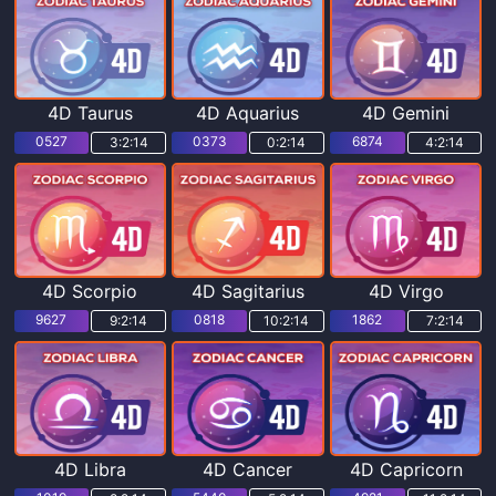
4D Taurus
4D Aquarius
4D Gemini
0527
0373
6874
3:2:13
0:2:13
4:2:13
4D Scorpio
4D Sagitarius
4D Virgo
9627
0818
1862
9:2:13
10:2:13
7:2:13
4D Libra
4D Cancer
4D Capricorn